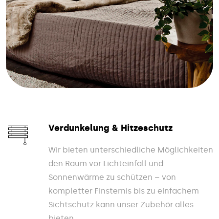
Verdunkelung & Hitzeschutz
Wir bieten unterschiedliche Möglichkeiten
den Raum vor Lichteinfall und
Sonnenwärme zu schützen – von
kompletter Finsternis bis zu einfachem
Sichtschutz kann unser Zubehör alles
bieten.