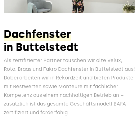
Dachfenster
in Buttelstedt
Als zertifizierter Partner tauschen wir alte Velux,
Roto, Braas und Fakro Dachfenster in Buttelstedt aus!
Dabei arbeiten wir in Rekordzeit und bieten Produkte
mit Bestwerten sowie Monteure mit fachlicher
Kompetenz aus einem nachhaltigen Betrieb an –
zusätzlich ist das gesamte Geschäftsmodell BAFA
zertifiziert und förderfähig.