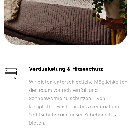
Verdunkelung & Hitzeschutz
Wir bieten unterschiedliche Möglichkeiten
den Raum vor Lichteinfall und
Sonnenwärme zu schützen – von
kompletter Finsternis bis zu einfachem
Sichtschutz kann unser Zubehör alles
bieten.