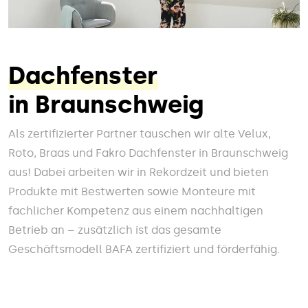
Dachfenster
in Braunschweig
Als zertifizierter Partner tauschen wir alte Velux,
Roto, Braas und Fakro Dachfenster in Braunschweig
aus! Dabei arbeiten wir in Rekordzeit und bieten
Produkte mit Bestwerten sowie Monteure mit
fachlicher Kompetenz aus einem nachhaltigen
Betrieb an – zusätzlich ist das gesamte
Geschäftsmodell BAFA zertifiziert und förderfähig.