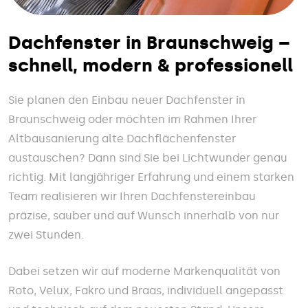
Dachfenster in Braunschweig –
schnell, modern & professionell
Sie planen den Einbau neuer Dachfenster in
Braunschweig oder möchten im Rahmen Ihrer
Altbausanierung alte Dachflächenfenster
austauschen? Dann sind Sie bei Lichtwunder genau
richtig. Mit langjähriger Erfahrung und einem starken
Team realisieren wir Ihren Dachfenstereinbau
präzise, sauber und auf Wunsch innerhalb von nur
zwei Stunden.
Dabei setzen wir auf moderne Markenqualität von
Roto, Velux, Fakro und Braas, individuell angepasst