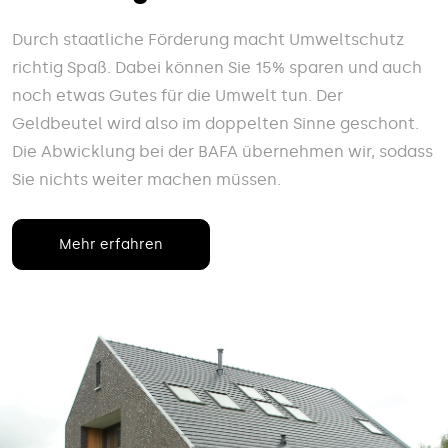
Durch staatliche Förderung macht Umweltschutz
richtig Spaß. Dabei können Sie 15% sparen und auch
noch etwas Gutes für die Umwelt tun. Der
Geldbeutel wird also im doppelten Sinne geschont.
Die Abwicklung bei der BAFA übernehmen wir, sodass
Sie nichts weiter machen müssen.
Mehr erfahren