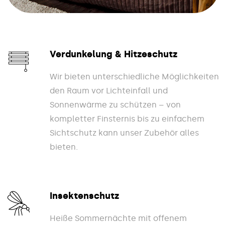
Verdunkelung & Hitzeschutz
Wir bieten unterschiedliche Möglichkeiten
den Raum vor Lichteinfall und
Sonnenwärme zu schützen – von
kompletter Finsternis bis zu einfachem
Sichtschutz kann unser Zubehör alles
bieten.
Insektenschutz
Heiße Sommernächte mit offenem