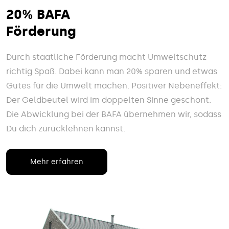
20% BAFA
Förderung
Durch staatliche Förderung macht Umweltschutz
richtig Spaß. Dabei kann man 20% sparen und etwas
Gutes für die Umwelt machen. Positiver Nebeneffekt:
Der Geldbeutel wird im doppelten Sinne geschont.
Die Abwicklung bei der BAFA übernehmen wir, sodass
Du dich zurücklehnen kannst.
Mehr erfahren