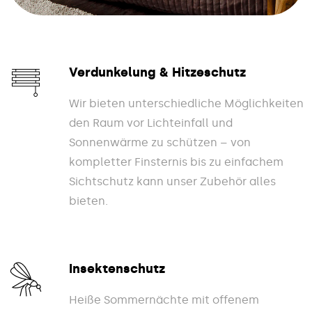
Verdunkelung & Hitzeschutz
Wir bieten unterschiedliche Möglichkeiten
den Raum vor Lichteinfall und
Sonnenwärme zu schützen – von
kompletter Finsternis bis zu einfachem
Sichtschutz kann unser Zubehör alles
bieten.
Insektenschutz
Heiße Sommernächte mit offenem