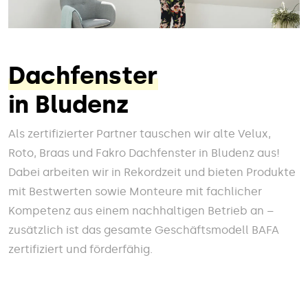
Dachfenster
in Bludenz
Als zertifizierter Partner tauschen wir alte Velux,
Roto, Braas und Fakro Dachfenster in Bludenz aus!
Dabei arbeiten wir in Rekordzeit und bieten Produkte
mit Bestwerten sowie Monteure mit fachlicher
Kompetenz aus einem nachhaltigen Betrieb an –
zusätzlich ist das gesamte Geschäftsmodell BAFA
zertifiziert und förderfähig.