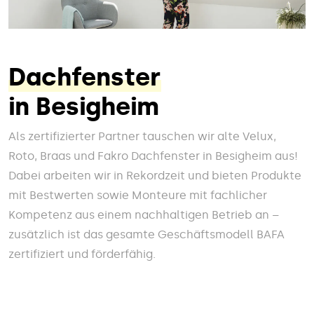
Dachfenster
in Besigheim
Als zertifizierter Partner tauschen wir alte Velux,
Roto, Braas und Fakro Dachfenster in Besigheim aus!
Dabei arbeiten wir in Rekordzeit und bieten Produkte
mit Bestwerten sowie Monteure mit fachlicher
Kompetenz aus einem nachhaltigen Betrieb an –
zusätzlich ist das gesamte Geschäftsmodell BAFA
zertifiziert und förderfähig.