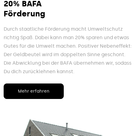
20% BAFA
Förderung
Durch staatliche Förderung macht Umweltschutz
richtig Spaß. Dabei kann man 20% sparen und etwas
Gutes für die Umwelt machen. Positiver Nebeneffekt:
Der Geldbeutel wird im doppelten Sinne geschont.
Die Abwicklung bei der BAFA übernehmen wir, sodass
Du dich zurücklehnen kannst.
Mehr erfahren