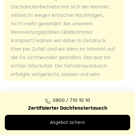
Dachdeckerbetriebs hat sich der Meister,
vielleicht wegen kritischer Rückfragen,
nicht mehr gemeldet. Bei unserem
Renovierungsplänen (Badezimmer
komplett) kamen wir daher in Zeitdruck.
Eher per Zufall sind wir dann im Internet auf
die Fa. Lichtwunder gestoßen. Das war ein
echter Glücksfall. Der Fensteraustausch
erfolgte zeitgerecht, sauber und sehr
akkurat.
0800 / 710 10 10
Alle Bewertungen
Zertifizierter Dachfenstertausch
Angebot sichern