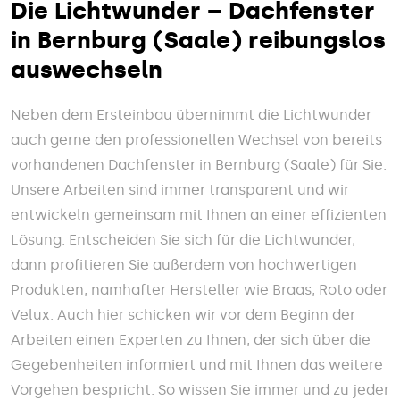
Die Lichtwunder – Dachfenster
in Bernburg (Saale) reibungslos
auswechseln
Neben dem Ersteinbau übernimmt die Lichtwunder
auch gerne den professionellen Wechsel von bereits
vorhandenen Dachfenster in Bernburg (Saale) für Sie.
Unsere Arbeiten sind immer transparent und wir
entwickeln gemeinsam mit Ihnen an einer effizienten
Lösung. Entscheiden Sie sich für die Lichtwunder,
dann profitieren Sie außerdem von hochwertigen
Produkten, namhafter Hersteller wie Braas, Roto oder
Velux. Auch hier schicken wir vor dem Beginn der
Arbeiten einen Experten zu Ihnen, der sich über die
Gegebenheiten informiert und mit Ihnen das weitere
Vorgehen bespricht. So wissen Sie immer und zu jeder