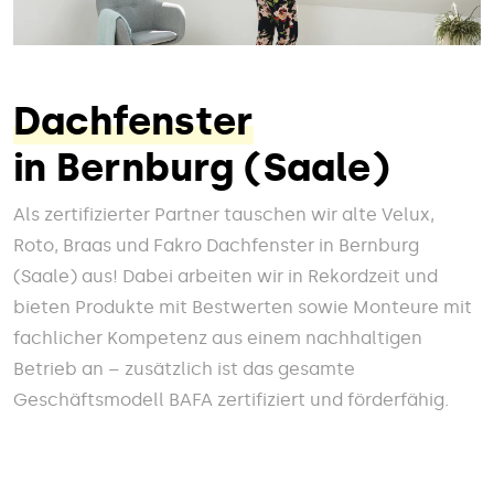
Dachfenster
in Bernburg (Saale)
Als zertifizierter Partner tauschen wir alte Velux,
Roto, Braas und Fakro Dachfenster in Bernburg
(Saale) aus! Dabei arbeiten wir in Rekordzeit und
bieten Produkte mit Bestwerten sowie Monteure mit
fachlicher Kompetenz aus einem nachhaltigen
Betrieb an – zusätzlich ist das gesamte
Geschäftsmodell BAFA zertifiziert und förderfähig.