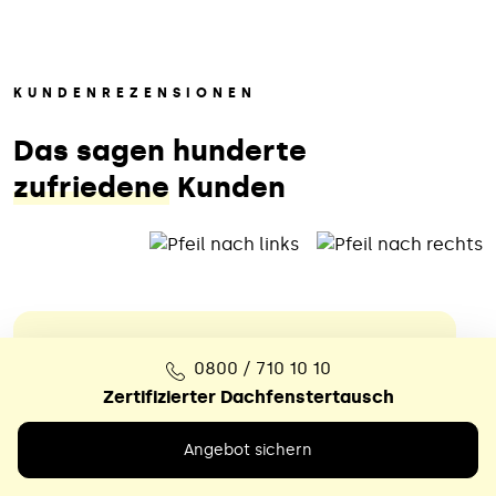
KUNDENREZENSIONEN
Das sagen hunderte
zufriedene
Kunden
0800 / 710 10 10
Das war ein echter Glücksfall
Zertifizierter Dachfenstertausch
Nach dem völlig überzogenen
Angebot sichern
Kostenvoranschlag eines örtlichen