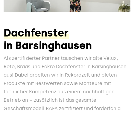
Dachfenster
in Barsinghausen
Als zertifizierter Partner tauschen wir alte Velux,
Roto, Braas und Fakro Dachfenster in Barsinghausen
aus! Dabei arbeiten wir in Rekordzeit und bieten
Produkte mit Bestwerten sowie Monteure mit
fachlicher Kompetenz aus einem nachhaltigen
Betrieb an – zusätzlich ist das gesamte
Geschäftsmodell BAFA zertifiziert und förderfähig.