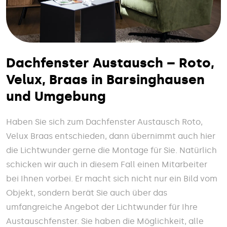
Dachfenster Austausch – Roto,
Velux, Braas in Barsinghausen
und Umgebung
Haben Sie sich zum Dachfenster Austausch Roto,
Velux Braas entschieden, dann übernimmt auch hier
die Lichtwunder gerne die Montage für Sie. Natürlich
schicken wir auch in diesem Fall einen Mitarbeiter
bei Ihnen vorbei. Er macht sich nicht nur ein Bild vom
Objekt, sondern berät Sie auch über das
umfangreiche Angebot der Lichtwunder für Ihre
Austauschfenster. Sie haben die Möglichkeit, alle