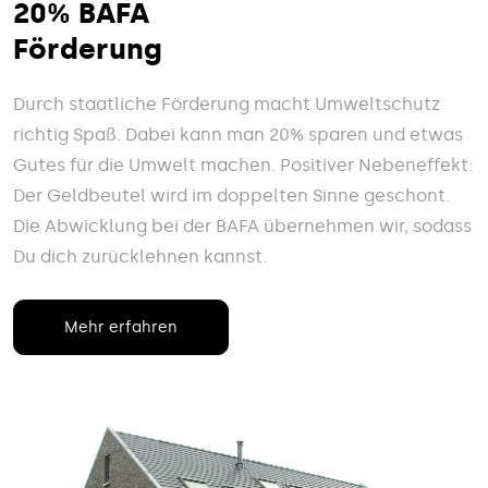
20% BAFA
Förderung
Durch staatliche Förderung macht Umweltschutz
richtig Spaß. Dabei kann man 20% sparen und etwas
Gutes für die Umwelt machen. Positiver Nebeneffekt:
Der Geldbeutel wird im doppelten Sinne geschont.
Die Abwicklung bei der BAFA übernehmen wir, sodass
Du dich zurücklehnen kannst.
Mehr erfahren