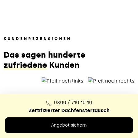
KUNDENREZENSIONEN
Das sagen hunderte
zufriedene
Kunden
0800 / 710 10 10
Zertifizierter Dachfenstertausch
Das war ein echter Glücksfall
Angebot sichern
Nach dem völlig überzogenen