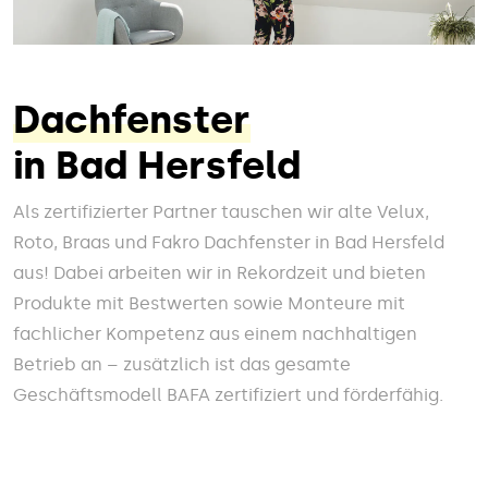
Dachfenster
in Bad Hersfeld
Als zertifizierter Partner tauschen wir alte Velux,
Roto, Braas und Fakro Dachfenster in Bad Hersfeld
aus! Dabei arbeiten wir in Rekordzeit und bieten
Produkte mit Bestwerten sowie Monteure mit
fachlicher Kompetenz aus einem nachhaltigen
Betrieb an – zusätzlich ist das gesamte
Geschäftsmodell BAFA zertifiziert und förderfähig.