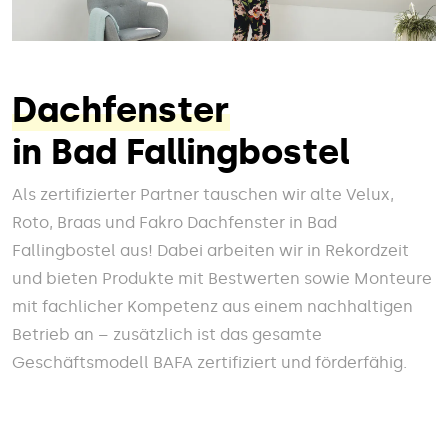
Dachfenster
in Bad Fallingbostel
Als zertifizierter Partner tauschen wir alte Velux,
Roto, Braas und Fakro Dachfenster in Bad
Fallingbostel aus! Dabei arbeiten wir in Rekordzeit
und bieten Produkte mit Bestwerten sowie Monteure
mit fachlicher Kompetenz aus einem nachhaltigen
Betrieb an – zusätzlich ist das gesamte
Geschäftsmodell BAFA zertifiziert und förderfähig.