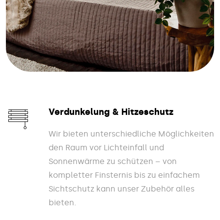
Verdunkelung & Hitzeschutz
Wir bieten unterschiedliche Möglichkeiten
den Raum vor Lichteinfall und
Sonnenwärme zu schützen – von
kompletter Finsternis bis zu einfachem
Sichtschutz kann unser Zubehör alles
bieten.