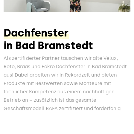
Dachfenster
in Bad Bramstedt
Als zertifizierter Partner tauschen wir alte Velux,
Roto, Braas und Fakro Dachfenster in Bad Bramstedt
aus! Dabei arbeiten wir in Rekordzeit und bieten
Produkte mit Bestwerten sowie Monteure mit
fachlicher Kompetenz aus einem nachhaltigen
Betrieb an – zusätzlich ist das gesamte
Geschäftsmodell BAFA zertifiziert und förderfähig.