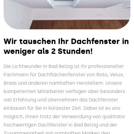
Wir tauschen Ihr Dachfenster in
weniger als 2 Stunden!
Die Lichtwunder in Bad Belzig ist Ihr professioneller
Fachmann für Dachflächenfenster von Roto, Velux,
Braas und anderen namhaften Herstellern. Unsere
kompetenten Mitarbeiter verfügen über besonders
viel Erfahrung und übernehmen das Dachfenster
einbauen für Sie in kürzester Zeit. Dabei ist es uns
möglich, Ihnen trotz der Verwendung von qualitativ
hochwertigen Dachfenster in Bad Belzig und der
Zusammenarbeit mit namhaften Marken den