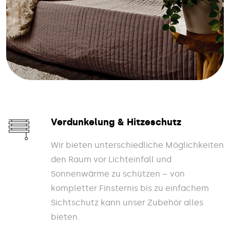
Verdunkelung & Hitzeschutz
Wir bieten unterschiedliche Möglichkeiten
den Raum vor Lichteinfall und
Sonnenwärme zu schützen – von
kompletter Finsternis bis zu einfachem
Sichtschutz kann unser Zubehör alles
bieten.