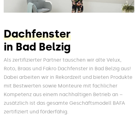
Dachfenster
in Bad Belzig
Als zertifizierter Partner tauschen wir alte Velux,
Roto, Braas und Fakro Dachfenster in Bad Belzig aus!
Dabei arbeiten wir in Rekordzeit und bieten Produkte
mit Bestwerten sowie Monteure mit fachlicher
Kompetenz aus einem nachhaltigen Betrieb an –
zusätzlich ist das gesamte Geschäftsmodell BAFA
zertifiziert und förderfähig.