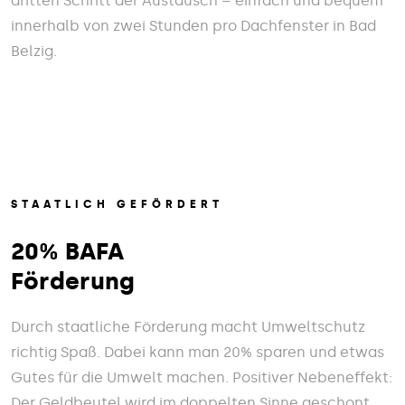
dritten Schritt der Austausch – einfach und bequem
innerhalb von zwei Stunden pro Dachfenster in Bad
Belzig.
STAATLICH GEFÖRDERT
20% BAFA
Förderung
Durch staatliche Förderung macht Umweltschutz
richtig Spaß. Dabei kann man 20% sparen und etwas
Gutes für die Umwelt machen. Positiver Nebeneffekt:
Der Geldbeutel wird im doppelten Sinne geschont.