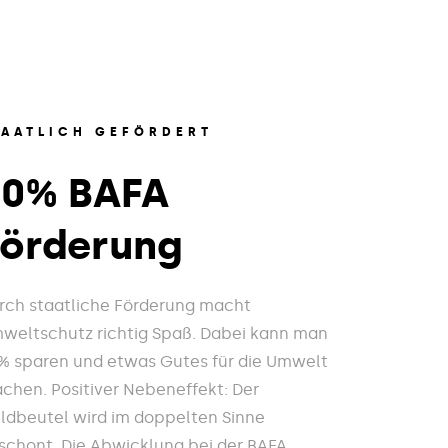
TAATLICH GEFÖRDERT
20% BAFA
Förderung
rch staatliche Förderung macht
weltschutz richtig Spaß. Dabei kann man
% sparen und etwas Gutes für die Umwelt
chen. Positiver Nebeneffekt: Der
ldbeutel wird im doppelten Sinne
schont. Die Abwicklung bei der BAFA