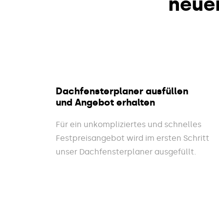
neue
Dachfensterplaner ausfüllen
und Angebot erhalten
Für ein unkompliziertes und schnelles
Festpreisangebot wird im ersten Schritt
unser Dachfensterplaner ausgefüllt.