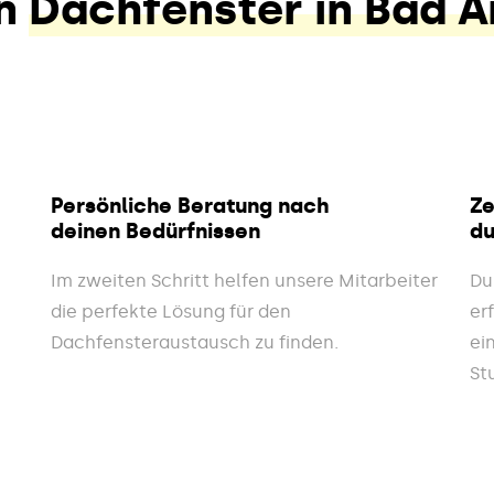
n
Dachfenster in Bad A
Persönliche Beratung nach
Ze
deinen Bedürfnissen
du
Im zweiten Schritt helfen unsere Mitarbeiter
Du
die perfekte Lösung für den
er
Dachfensteraustausch zu finden.
ei
St