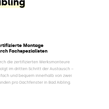
ibling
rtifizierte Montage
rch Fachspezialisten
rch die zertifizierten Werksmonteure
folgt im dritten Schritt der Austausch –
nfach und bequem innerhalb von zwei
unden pro Dachfenster in Bad Aibling.