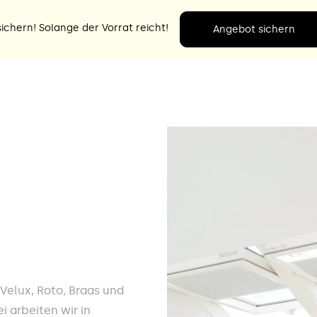
ichern! Solange der Vorrat reicht!
Angebot sichern
e Velux, Roto, Braas und
i arbeiten wir in