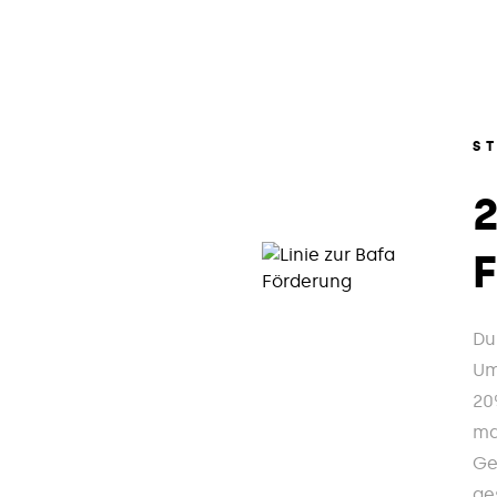
S
Du
Um
20
ma
Ge
ge