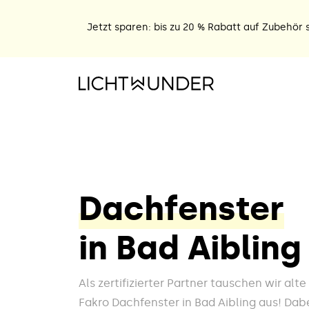
Jetzt sparen: bis zu 20 % Rabatt auf Zubehör s
Dachfenster
in Bad Aibling
Als zertifizierter Partner tauschen wir alt
Fakro Dachfenster in Bad Aibling aus! Dabe