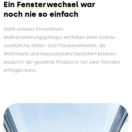
Ein
Fensterwechsel
war
noch nie so einfach
Dank unseres innovativen
Maßrenovierungsprinzips entfallen beim Einbau
zusätzliche Maler- und Trockenarbeiten, da
Wohnraum und Haussubstanz bestehen bleiben,
wodurch der gesamte Prozess in nur zwei Stunden
erfolgen kann.