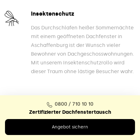
Insektenschutz
Das Durchschlafen heißer Sommernächte
mit einem geöffneten Dachfenster in
Aschaffenburg ist der Wunsch vieler
Bewohner von Dachgeschosswohnungen.
Mit unserem Insektenschutzrollo wird
dieser Traum ohne lästige Besucher wahr.
Bedienung
0800 / 710 10 10
Zertifizierter Dachfenstertausch
Wir haben eine Vielzahl von
Antriebslösungen für unterschiedliche
Angebot sichern
Zubehörteile in unserem Sortiment, um