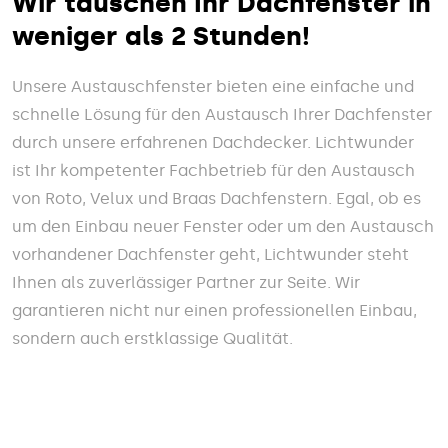
Wir tauschen Ihr Dachfenster in
weniger als 2 Stunden!
Unsere Austauschfenster bieten eine einfache und
schnelle Lösung für den Austausch Ihrer Dachfenster
durch unsere erfahrenen Dachdecker. Lichtwunder
ist Ihr kompetenter Fachbetrieb für den Austausch
von Roto, Velux und Braas Dachfenstern. Egal, ob es
um den Einbau neuer Fenster oder um den Austausch
vorhandener Dachfenster geht, Lichtwunder steht
Ihnen als zuverlässiger Partner zur Seite. Wir
garantieren nicht nur einen professionellen Einbau,
sondern auch erstklassige Qualität.