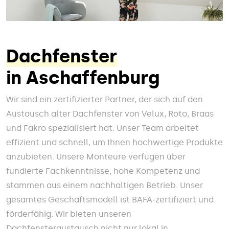
Dachfenster
in Aschaffenburg
Wir sind ein zertifizierter Partner, der sich auf den
Austausch alter Dachfenster von Velux, Roto, Braas
und Fakro spezialisiert hat. Unser Team arbeitet
effizient und schnell, um Ihnen hochwertige Produkte
anzubieten. Unsere Monteure verfügen über
fundierte Fachkenntnisse, hohe Kompetenz und
stammen aus einem nachhaltigen Betrieb. Unser
gesamtes Geschäftsmodell ist BAFA-zertifiziert und
förderfähig. Wir bieten unseren
Dachfensteraustausch nicht nur lokal in