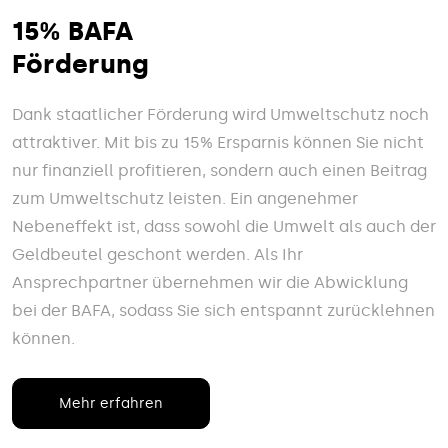
15% BAFA
Förderung
Dank staatlicher Förderung wird Umweltschutz noch
attraktiver. Mit bis zu 15% Ersparnis können Sie nicht
nur finanziell profitieren, sondern auch einen Beitrag
zum Umweltschutz leisten. Ein angenehmer
Nebeneffekt ist, dass sowohl die Umwelt als auch der
Geldbeutel geschont werden. Als Ihr
Ansprechpartner übernehmen wir die Abwicklung
bei der BAFA, sodass Sie sich entspannt zurücklehnen
können.
Mehr erfahren