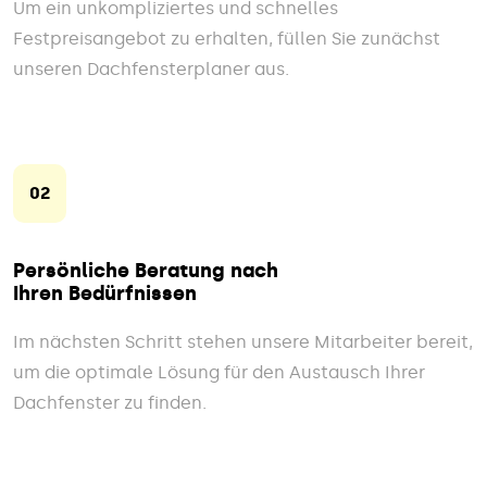
Um ein unkompliziertes und schnelles
Festpreisangebot zu erhalten, füllen Sie zunächst
unseren Dachfensterplaner aus.
02
Persönliche Beratung nach
Ihren Bedürfnissen
Im nächsten Schritt stehen unsere Mitarbeiter bereit,
um die optimale Lösung für den Austausch Ihrer
Dachfenster zu finden.