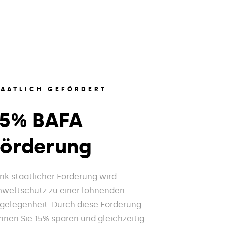
TAATLICH GEFÖRDERT
15% BAFA
Förderung
nk staatlicher Förderung wird
weltschutz zu einer lohnenden
gelegenheit. Durch diese Förderung
nnen Sie 15% sparen und gleichzeitig