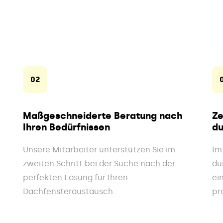
02
Maßgeschneiderte Beratung nach
Ze
Ihren Bedürfnissen
du
Unsere Mitarbeiter unterstützen Sie im
Im
zweiten Schritt bei der Suche nach der
du
perfekten Lösung für Ihren
ei
Dachfensteraustausch.
pr