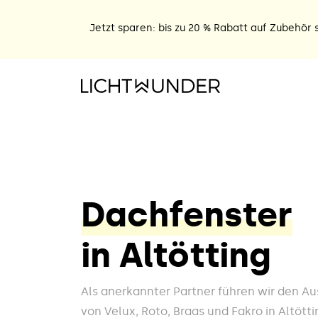
Jetzt sparen: bis zu 20 % Rabatt auf Zubehör s
Dachfenster
in Altötting
Als anerkannter Partner führen wir den A
von Velux, Roto, Braas und Fakro in Altöt