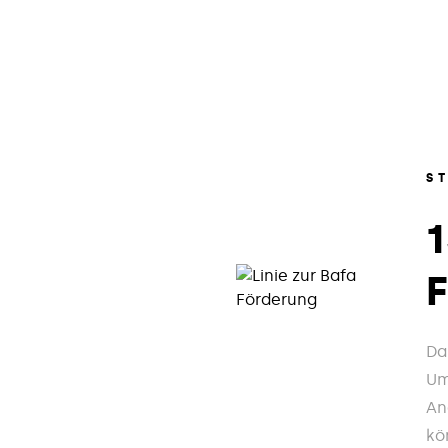
S
Da
Um
An
kö