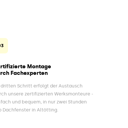
03
rtifizierte Montage
rch Fachexperten
 dritten Schritt erfolgt der Austausch
rch unsere zertifizierten Werksmonteure -
nfach und bequem, in nur zwei Stunden
o Dachfenster in Altötting.