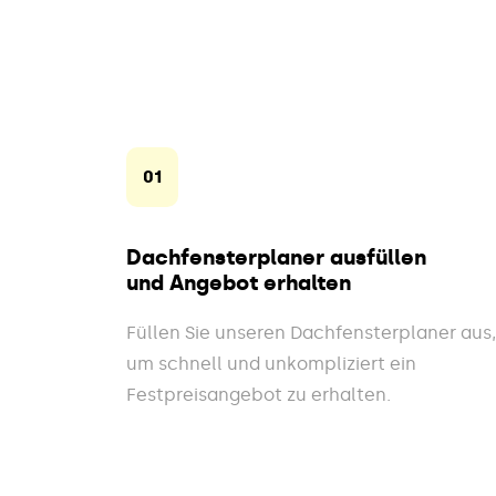
01
Dachfensterplaner ausfüllen
und Angebot erhalten
Füllen Sie unseren Dachfensterplaner aus,
um schnell und unkompliziert ein
Festpreisangebot zu erhalten.