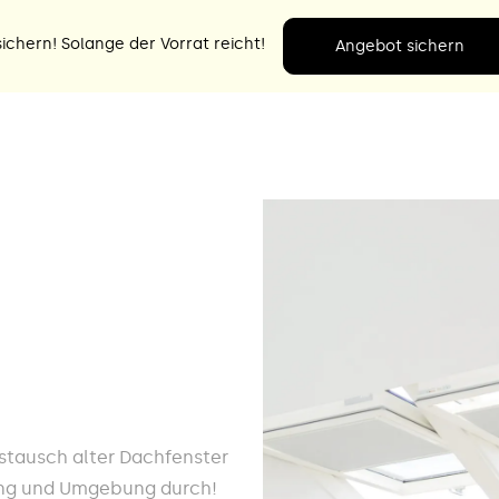
ichern! Solange der Vorrat reicht!
Angebot sichern
ustausch alter Dachfenster
ting und Umgebung durch!