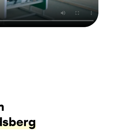
m
dsberg