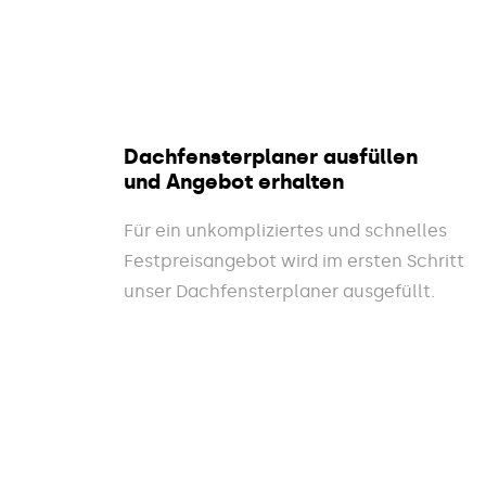
Dachfensterplaner ausfüllen
und Angebot erhalten
Für ein unkompliziertes und schnelles
Festpreisangebot wird im ersten Schritt
unser Dachfensterplaner ausgefüllt.