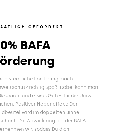
TAATLICH GEFÖRDERT
20% BAFA
Förderung
rch staatliche Förderung macht
weltschutz richtig Spaß. Dabei kann man
% sparen und etwas Gutes für die Umwelt
chen. Positiver Nebeneffekt: Der
ldbeutel wird im doppelten Sinne
schont. Die Abwicklung bei der BAFA
ernehmen wir, sodass Du dich