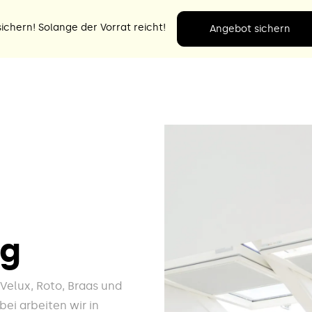
ichern! Solange der Vorrat reicht!
Angebot sichern
rg
e Velux, Roto, Braas und
ei arbeiten wir in