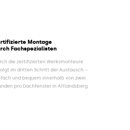
rtifizierte Montage
rch Fachspezialisten
rch die zertifizierten Werksmonteure
folgt im dritten Schritt der Austausch –
nfach und bequem innerhalb von zwei
unden pro Dachfenster in Altlandsberg.