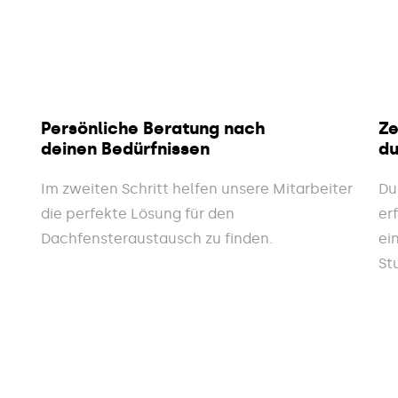
Persönliche Beratung nach
Ze
deinen Bedürfnissen
du
Im zweiten Schritt helfen unsere Mitarbeiter
Du
die perfekte Lösung für den
er
Dachfensteraustausch zu finden.
ei
St