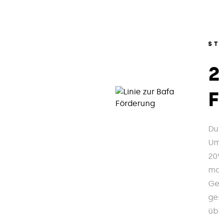
S
Du
Um
20
ma
Ge
ge
üb