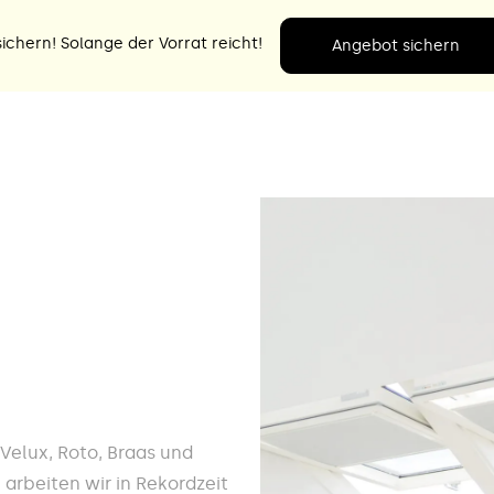
ichern! Solange der Vorrat reicht!
Angebot sichern
e Velux, Roto, Braas und
 arbeiten wir in Rekordzeit