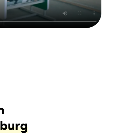
m
nburg