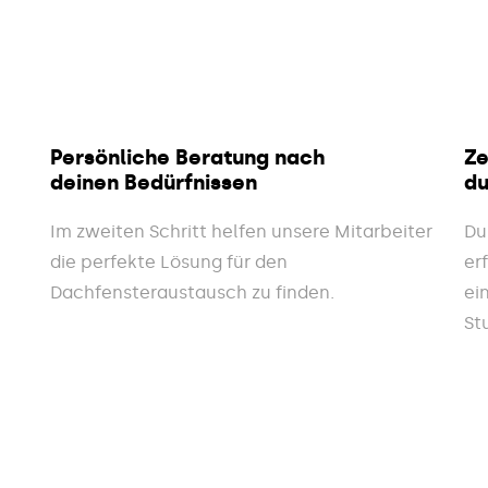
Persönliche Beratung nach
Ze
deinen Bedürfnissen
du
Im zweiten Schritt helfen unsere Mitarbeiter
Du
die perfekte Lösung für den
er
Dachfensteraustausch zu finden.
ei
St