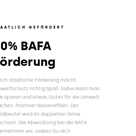
TAATLICH GEFÖRDERT
20% BAFA
Förderung
rch staatliche Förderung macht
weltschutz richtig Spaß. Dabei kann man
% sparen und etwas Gutes für die Umwelt
chen. Positiver Nebeneffekt: Der
ldbeutel wird im doppelten Sinne
schont. Die Abwicklung bei der BAFA
ernehmen wir, sodass Du dich