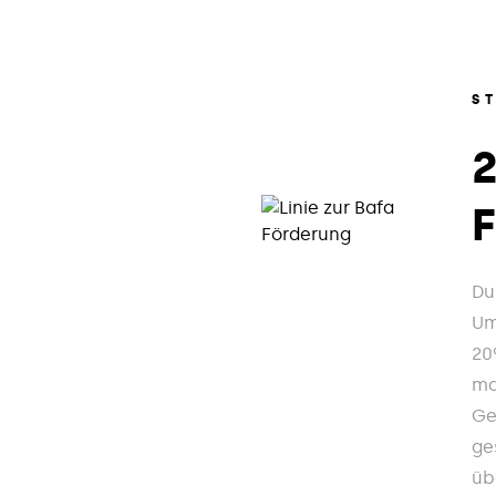
S
Du
Um
20
ma
Ge
ge
üb