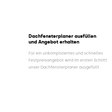
Dachfensterplaner ausfüllen
und Angebot erhalten
Für ein unkompliziertes und schnelles
Festpreisangebot wird im ersten Schritt
unser Dachfensterplaner ausgefüllt.