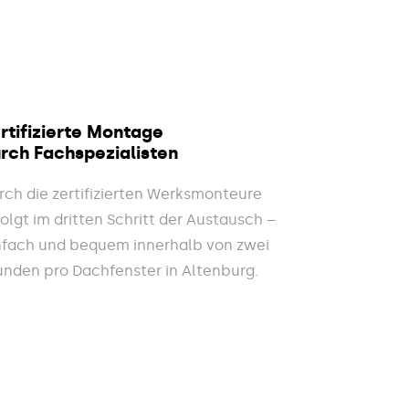
rtifizierte Montage
rch Fachspezialisten
rch die zertifizierten Werksmonteure
folgt im dritten Schritt der Austausch –
nfach und bequem innerhalb von zwei
unden pro Dachfenster in Altenburg.