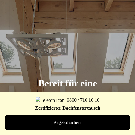
Bereit für eine
Veränderung?
0800 / 710 10 10
Zertifizierter Dachfenstertausch
Alle Wohnideen ansehen
Angebot sichern