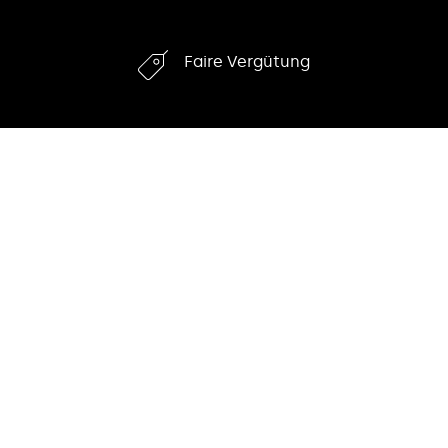
Faire Vergütung
Impressum
|
Datenschutz
769
Bewertungen auf ProvenExpert.com