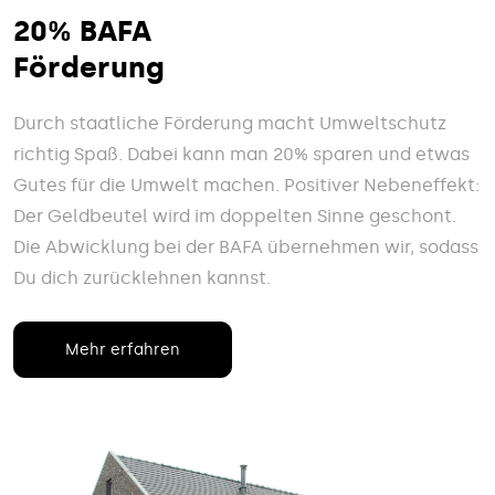
20% BAFA
Förderung
Durch staatliche Förderung macht Umweltschutz
richtig Spaß. Dabei kann man 20% sparen und etwas
Gutes für die Umwelt machen. Positiver Nebeneffekt:
Der Geldbeutel wird im doppelten Sinne geschont.
Die Abwicklung bei der BAFA übernehmen wir, sodass
Du dich zurücklehnen kannst.
Mehr erfahren