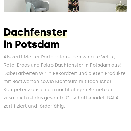
Dachfenster
in Potsdam
Als zertifizierter Partner tauschen wir alte Velux,
Roto, Braas und Fakro Dachfenster in Potsdam aus!
Dabei arbeiten wir in Rekordzeit und bieten Produkte
mit Bestwerten sowie Monteure mit fachlicher
Kompetenz aus einem nachhaltigen Betrieb an –
zusätzlich ist das gesamte Geschäftsmodell BAFA
zertifiziert und förderfähig.