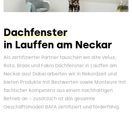
Dachfenster
in Lauffen am Neckar
Als zertifizierter Partner tauschen wir alte Velux,
Roto, Braas und Fakro Dachfenster in Lauffen am
Neckar aus! Dabei arbeiten wir in Rekordzeit und
bieten Produkte mit Bestwerten sowie Monteure mit
fachlicher Kompetenz aus einem nachhaltigen
Betrieb an – zusätzlich ist das gesamte
Geschäftsmodell BAFA zertifiziert und förderfähig.