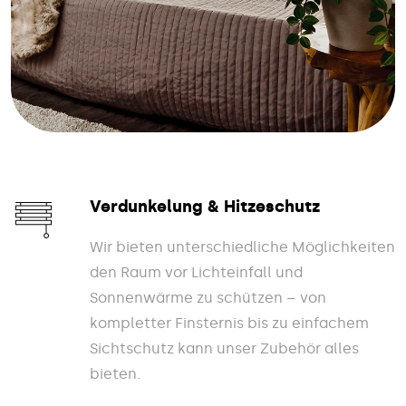
Verdunkelung & Hitzeschutz
Wir bieten unterschiedliche Möglichkeiten
den Raum vor Lichteinfall und
Sonnenwärme zu schützen – von
kompletter Finsternis bis zu einfachem
Sichtschutz kann unser Zubehör alles
bieten.