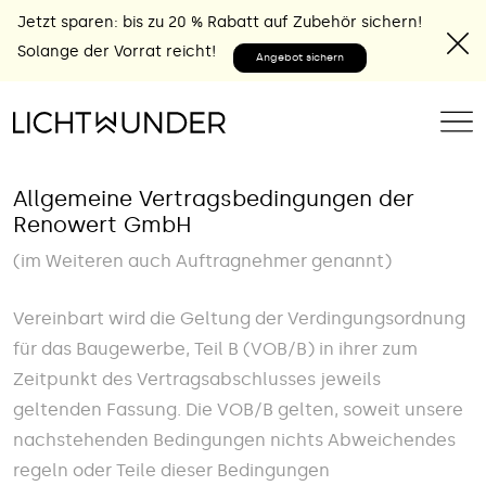
Jetzt sparen: bis zu 20 % Rabatt auf Zubehör sichern!
Solange der Vorrat reicht!
Angebot sichern
Allgemeine Vertragsbedingungen der
Renowert GmbH
(im Weiteren auch Auftragnehmer genannt)
Vereinbart wird die Geltung der Verdingungsordnung
für das Baugewerbe, Teil B (VOB/B) in ihrer zum
Zeitpunkt des Vertragsabschlusses jeweils
geltenden Fassung. Die VOB/B gelten, soweit unsere
nachstehenden Bedingungen nichts Abweichendes
regeln oder Teile dieser Bedingungen